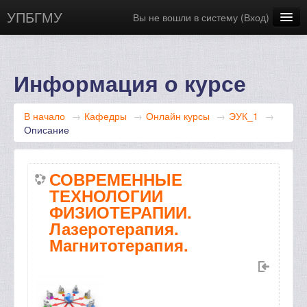
УПБГМУ
Вы не вошли в систему (
Вход
)
Сайт БГМУ
Научная библиотека
Информация о курсе
Русский ‎(ru)‎
В начало
→
Кафедры
→
Онлайн курсы
→
ЭУК_1
→
Описание
СОВРЕМЕННЫЕ
ТЕХНОЛОГИИ
ФИЗИОТЕРАПИИ.
Лазеротерапия.
Магнитотерапия.