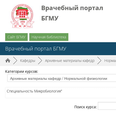
Врачебный портал
БГМУ
Сайт БГМУ
Научная библиотека
Врачебный портал БГМУ
►
Кафедры
►
Архивные материалы кафедр
►
Норма
Категории курсов:
Специальность Микробиология"
Поиск курса: