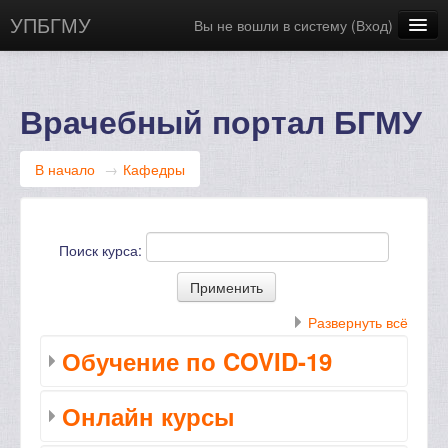
УПБГМУ
Вы не вошли в систему (
Вход
)
Сайт БГМУ
Научная библиотека
Врачебный портал БГМУ
Русский ‎(ru)‎
В начало
→
Кафедры
Поиск курса:
Развернуть всё
Обучение по COVID-19
Онлайн курсы