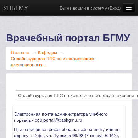
УПБГМУ
Вы не вошли в систему (
Вход
)
Сайт БГМУ
Научная библиотека
Врачебный портал БГМУ
Русский ‎(ru)‎
В начало
→
Кафедры
→
Онлайн курс для ППС по использованию
дистанционных...
Электронная почта администратора учебного
портала - edu.portal@bashgmu.ru
При наличии вопросов обращаться на почту или по
адресу: г. Уфа, ул. Пушкина 96/98 (7 корпус БГМУ),