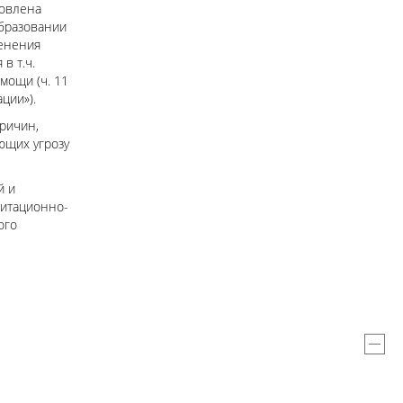
ловлена
бразовании
менения
в т.ч.
мощи (ч. 11
ции»).
ричин,
ющих угрозу
й и
дитационно-
ого