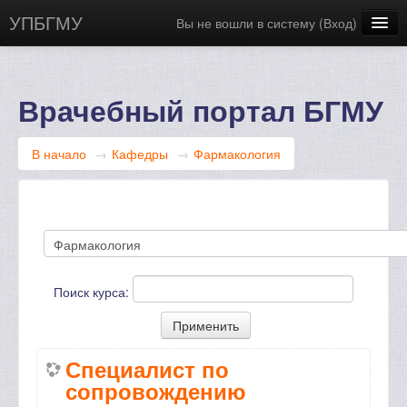
УПБГМУ
Вы не вошли в систему (
Вход
)
Сайт БГМУ
Научная библиотека
Врачебный портал БГМУ
Русский ‎(ru)‎
В начало
→
Кафедры
→
Фармакология
Поиск курса:
Специалист по
сопровождению