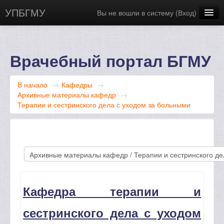
УПБГМУ
Вы не вошли в систему (
Вход
)
Сайт БГМУ
Научная библиотека
Врачебный портал БГМУ
Русский ‎(ru)‎
В начало
→
Кафедры
→
Архивные материалы кафедр
→
Терапии и сестринского дела с уходом за больными
К
афедра терапии и
сестринского дела с уходом