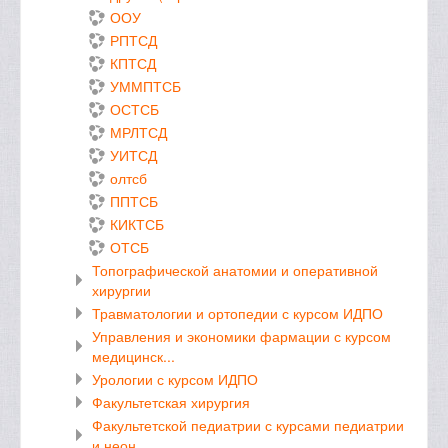
ООУ
РПТСД
КПТСД
УММПТСБ
ОСТСБ
МРЛТСД
УИТСД
олтсб
ППТСБ
КИКТСБ
ОТСБ
Топографической анатомии и оперативной
хирургии
Травматологии и ортопедии с курсом ИДПО
Управления и экономики фармации с курсом
медицинск...
Урологии с курсом ИДПО
Факультетская хирургия
Факультетской педиатрии с курсами педиатрии
и неон...