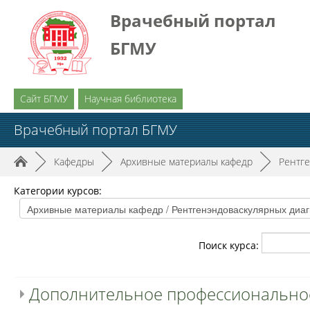
Врачебный портал
БГМУ
Сайт БГМУ
Научная библиотека
Врачебный портал БГМУ
►
Кафедры
►
Архивные материалы кафедр
►
Рентг
Категории курсов:
Поиск курса:
Дополнительное профессионально