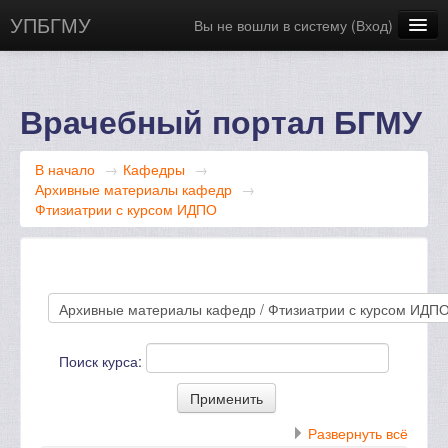
УПБГМУ
Вы не вошли в систему (
Вход
)
Сайт БГМУ
Научная библиотека
Врачебный портал БГМУ
Русский ‎(ru)‎
В начало
→
Кафедры
→
Архивные материалы кафедр
→
Фтизиатрии с курсом ИДПО
Поиск курса:
Развернуть всё