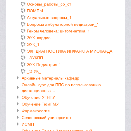
Основы_работы_со_ст
ПОМПЫ
Актуальные вопросы_1
Вопросы амбулаторной педиатрии_1
Геном человека: цитогенетика_1
ЭУК_кардио_
ЭУК_1
ЭКГ ДИАГНОСТИКА ИНФАРКТА МИОКАРДА
_ЭУКПП_
ЭУК-Педиатрия-1
_Э-УК_
Архивные материалы кафедр
Онлайн курс для ППС по использованию
дистанционных...
Обучение УГНТУ
Обучение ТюмГМУ
Фармакология
Сеченовский университет
ИСМП
Обучение Томский государственный