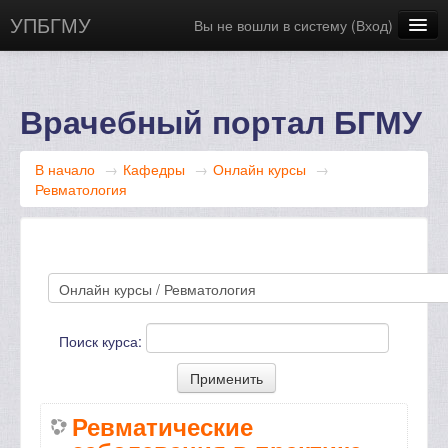
УПБГМУ
Вы не вошли в систему (
Вход
)
Сайт БГМУ
Научная библиотека
Врачебный портал БГМУ
Русский ‎(ru)‎
В начало
→
Кафедры
→
Онлайн курсы
→
Ревматология
Поиск курса:
Ревматические