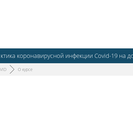
ктика коронавирусной инфекции Сovid-19 на д
VID
►
О курсе