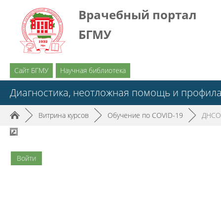
Врачебный портал
БГМУ
Сайт БГМУ
Научная библиотека
Диагностика, неотложная помощь и профила
►
Витрина курсов
►
Обучение по COVID-19
►
ДНCO
Войти