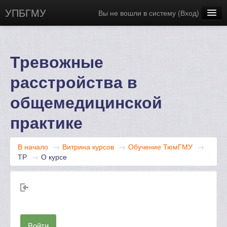
УПБГМУ
Вы не вошли в систему (
Вход
)
Сайт БГМУ
Научная библиотека
Тревожные
Русский ‎(ru)‎
расстройства в
общемедицинской
практике
В начало
→
Витрина курсов
→
Обучение ТюмГМУ
→
ТР
→
О курсе
Войти