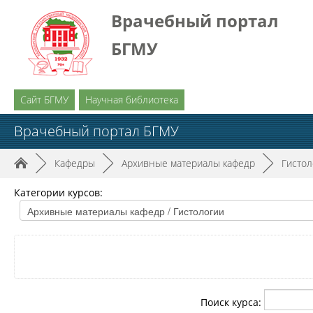
Врачебный портал
БГМУ
Сайт БГМУ
Научная библиотека
Врачебный портал БГМУ
►
Кафедры
►
Архивные материалы кафедр
►
Гистол
Категории курсов:
Поиск курса: