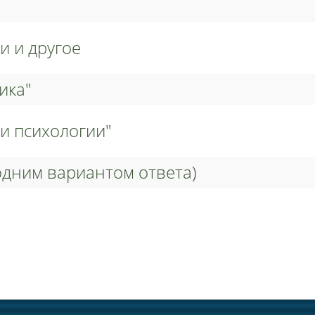
и и другое
ика"
и психологии"
 средств (тесты с одним вариантом ответа)