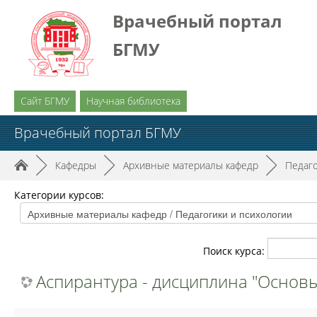
Врачебный портал
БГМУ
Сайт БГМУ
Научная библиотека
Врачебный портал БГМУ
►
Кафедры
►
Архивные материалы кафедр
►
Педаго
Категории курсов:
Поиск курса:
Аспирантура - дисциплина "Основ