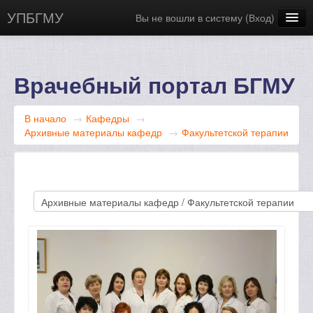
УПБГМУ
Вы не вошли в систему (
Вход
)
Сайт БГМУ
Научная библиотека
Врачебный портал БГМУ
Русский ‎(ru)‎
В начало
→
Кафедры
→
Архивные материалы кафедр
→
Факультетской терапии