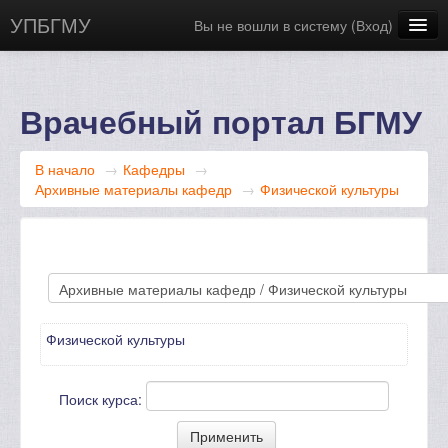
УПБГМУ
Вы не вошли в систему (
Вход
)
Сайт БГМУ
Научная библиотека
Врачебный портал БГМУ
Русский ‎(ru)‎
В начало
→
Кафедры
→
Архивные материалы кафедр
→
Физической культуры
Физической культуры
Поиск курса: