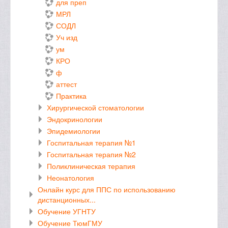
для преп
МРЛ
СОДЛ
Уч изд
ум
КРО
ф
аттест
Практика
Хирургической стоматологии
Эндокринологии
Эпидемиологии
Госпитальная терапия №1
Госпитальная терапия №2
Поликлиническая терапия
Неонатология
Онлайн курс для ППС по использованию
дистанционных...
Обучение УГНТУ
Обучение ТюмГМУ