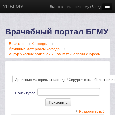
УПБГМУ
Вы не вошли в систему (
Вход
)
Сайт БГМУ
Научная библиотека
Врачебный портал БГМУ
Русский ‎(ru)‎
В начало
→
Кафедры
→
Архивные материалы кафедр
→
Хирургических болезней и новых технологий с курсом...
Поиск курса:
Развернуть всё