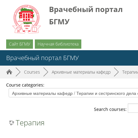
Врачебный портал
БГМУ
Сайт БГМУ
Научная библиотека
Врачебный портал БГМУ
►
Courses
►
Архивные материалы кафедр
►
Терапии
Course categories:
Search courses:
Терапия