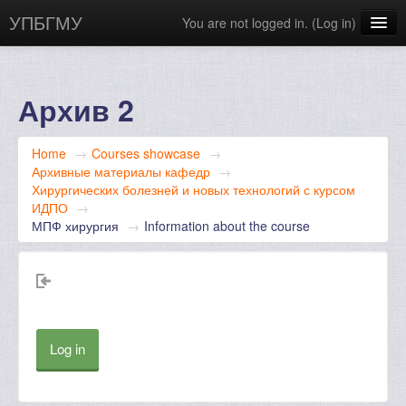
УПБГМУ
You are not logged in. (
Log in
)
Сайт БГМУ
Научная библиотека
Архив 2
English ‎(en)‎
Home
→
Courses showcase
→
Архивные материалы кафедр
→
Хирургических болезней и новых технологий с курсом
ИДПО
→
МПФ хирургия
→
Information about the course
Log in