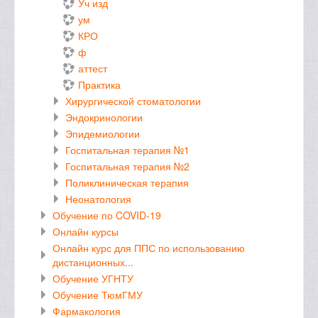
Уч изд
ум
КРО
ф
аттест
Практика
Хирургической стоматологии
Эндокринологии
Эпидемиологии
Госпитальная терапия №1
Госпитальная терапия №2
Поликлиническая терапия
Неонатология
Обучение по COVID-19
Онлайн курсы
Онлайн курс для ППС по использованию
дистанционных...
Обучение УГНТУ
Обучение ТюмГМУ
Фармакология