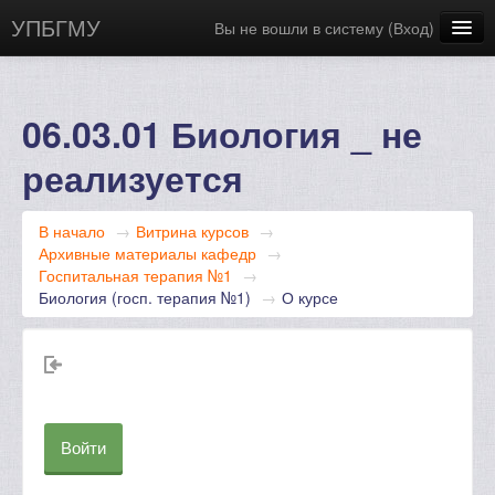
УПБГМУ
Вы не вошли в систему (
Вход
)
Сайт БГМУ
Научная библиотека
06.03.01 Биология _ не
Русский ‎(ru)‎
реализуется
В начало
→
Витрина курсов
→
Архивные материалы кафедр
→
Госпитальная терапия №1
→
Биология (госп. терапия №1)
→
О курсе
Войти