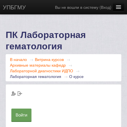
УПБГМУ
Вы не вошли в систему (
Вход
)
Сайт БГМУ
Научная библиотека
ПК Лабораторная
Русский ‎(ru)‎
гематология
В начало
→
Витрина курсов
→
Архивные материалы кафедр
→
Лабораторной диагностики ИДПО
→
Лабораторная гематология
→
О курсе
Войти