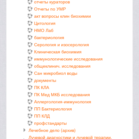
отчеты кураторов
Отчеты по УМР
акт вопросы клин биохимии
Цитология
НМО Лаб
бактериология
Серология и изосерология
Клиническая биохимия
иммунологические исследования
общеклинич. исследования
Сан микробиол воды
документы
ПК КЛА
ПК Мед МКБ исследования
Аллергология-иммунология
ПП Бактериология
ПП КЛД
профстандарты
Лечебное дело (архив)
Лучевой диагностики и лучевой терапии,