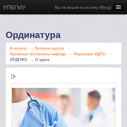
УПБГМУ
Вы не вошли в систему (
Вход
)
Сайт БГМУ
Научная библиотека
Ординатура
Русский ‎(ru)‎
В начало
→
Витрина курсов
→
Архивные материалы кафедр
→
Фармации ИДПО
→
ИПДПФО
→
О курсе