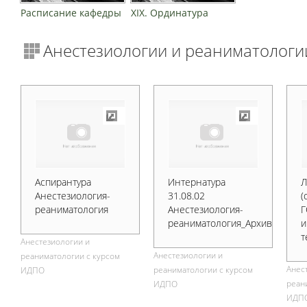
Расписание кафедры
XIX. Ординатура
Анестезиологии и реаниматологи
Аспирантура
Интернатура
Л
Анестезиология-
31.08.02
(
реаниматология
Анестезиология-
Г
реаниматология_Архив
и
т
Анестезиологии и
Анестезиологии и
реаниматологии с курсом
Анес
реаниматологии с курсом
ИДПО
реан
ИДПО
ИДП