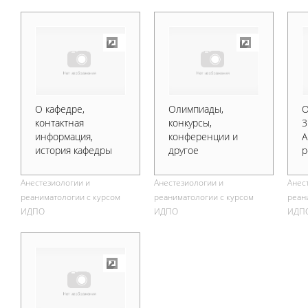
О кафедре,
Олимпиады,
О
контактная
конкурсы,
3
информация,
конференции и
А
история кафедры
другое
р
Анестезиологии и
Анестезиологии и
Анес
реаниматологии с курсом
реаниматологии с курсом
реан
ИДПО
ИДПО
ИДП