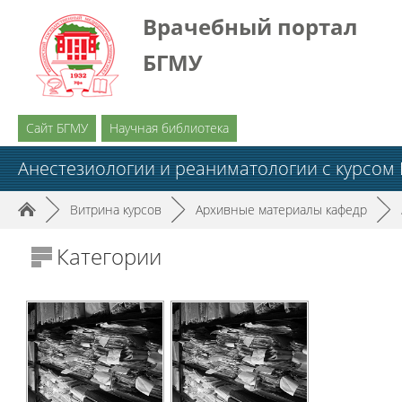
Врачебный портал
БГМУ
Сайт БГМУ
Научная библиотека
Анестезиологии и реаниматологии с курсом
►
Витрина курсов
►
Архивные материалы кафедр
►
Категории