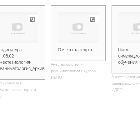
рдинатура
Отчеты кафедры
Цикл
1.08.02
симуляци
нестезиология-
обучения
Анестезиологии и
еаниматология_Архив
реаниматологии с курсом
Анестезиологии
ИДПО
тезиологии и
реаниматологии
иматологии с курсом
ИДПО
О