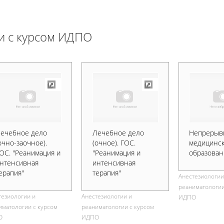
и с курсом ИДПО
ечебное дело
Лечебное дело
Непрерыв
очно-заочное).
(очное). ГОС.
медицинс
ОС. "Реанимация и
"Реанимация и
образова
нтенсивная
интенсивная
ерапия"
терапия"
Анестезиологии
реаниматологии
тезиологии и
Анестезиологии и
ИДПО
иматологии с курсом
реаниматологии с курсом
О
ИДПО