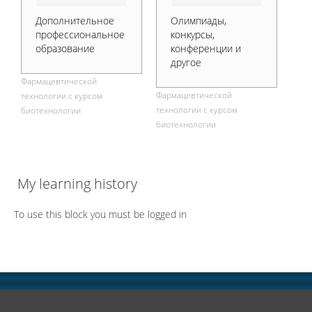
Дополнительное
Олимпиады,
профессиональное
конкурсы,
образование
конференции и
другое
Фармацевтической
Фармацевтической
технологии с курсом
технологии с курсом
биотехнологии
биотехнологии
My learning history
To use this block you must be logged in