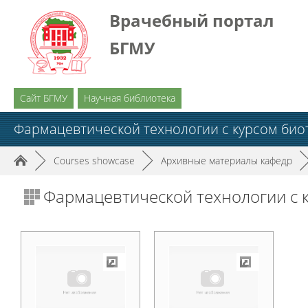
Врачебный портал
БГМУ
Сайт БГМУ
Научная библиотека
Фармацевтической технологии с курсом био
►
Courses showcase
►
Архивные материалы кафедр
Фармацевтической технологии с 