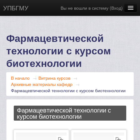
УПБГМУ
Вы не вошли в систему (
Вход
)
Сайт БГМУ
Научная библиотека
Фармацевтической
Русский ‎(ru)‎
технологии с курсом
биотехнологии
В начало
→
Витрина курсов
→
Архивные материалы кафедр
→
Фармацевтической технологии с курсом биотехнологии
Фармацевтической технологии с
курсом биотехнологии