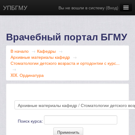
УПБГМУ
Вы не вошли в систему (
Вход
)
Сайт БГМУ
Научная библиотека
Врачебный портал БГМУ
Русский ‎(ru)‎
В начало
→
Кафедры
→
Архивные материалы кафедр
→
Стоматологии детского возраста и ортодонтии с курс...
→
XIX. Ординатура
Поиск курса: