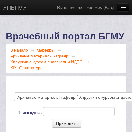
УПБГМУ
Вы не вошли в систему (
Вход
)
Сайт БГМУ
Научная библиотека
Врачебный портал БГМУ
Русский ‎(ru)‎
В начало
→
Кафедры
→
Архивные материалы кафедр
→
Хирургии с курсом эндоскопии ИДПО
→
XIX. Ординатура
Поиск курса: