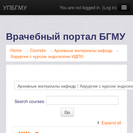
УПБГМУ
You are not logged in. (
Log in
)
Сайт БГМУ
Научная библиотека
Врачебный портал БГМУ
English ‎(en)‎
Home
→
Courses
→
Архивные материалы кафедр
→
Хирургии с курсом эндоскопии ИДПО
Search courses:
Expand all