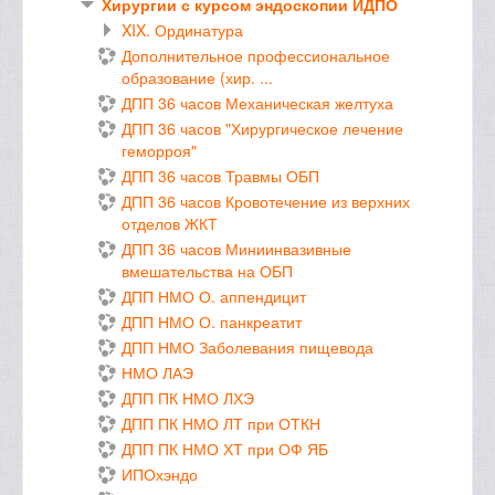
Хирургии с курсом эндоскопии ИДПО
XIX. Ординатура
Дополнительное профессиональное
образование (хир. ...
ДПП 36 часов Механическая желтуха
ДПП 36 часов "Хирургическое лечение
геморроя"
ДПП 36 часов Травмы ОБП
ДПП 36 часов Кровотечение из верхних
отделов ЖКТ
ДПП 36 часов Миниинвазивные
вмешательства на ОБП
ДПП НМО О. аппендицит
ДПП НМО О. панкреатит
ДПП НМО Заболевания пищевода
НМО ЛАЭ
ДПП ПК НМО ЛХЭ
ДПП ПК НМО ЛТ при ОТКН
ДПП ПК НМО ХТ при ОФ ЯБ
ИПОхэндо