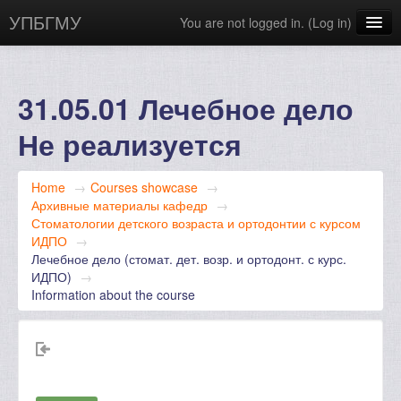
УПБГМУ
You are not logged in. (
Log in
)
Сайт БГМУ
Научная библиотека
31.05.01 Лечебное дело
English ‎(en)‎
Не реализуется
Home
→
Courses showcase
→
Архивные материалы кафедр
→
Стоматологии детского возраста и ортодонтии с курсом
ИДПО
→
Лечебное дело (стомат. дет. возр. и ортодонт. с курс.
ИДПО)
→
Information about the course